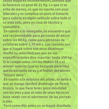
causa mayores inconvenientes,ademas que
lo favorece su peso de 21 Kg. Lo que si se
echa de menos, es que no cuenta con asas
laterales y se complica un poco el tomarlo
para subirlo en algún vehículo sobre todo si
se esta solo, pero es cosa de técnica y
costumbre.
En cuanto a lo navegable,no encuentro que
sea recomendable para personas de pesos
sobre los 80 kg. como para personas de
estaturas sobre 1,70 mtrs. Las razones son
que el kayak sobre ese peso disminuye
mucho su velocidad,aun que en sus
especificaciones dice soportar hasta 150 kg.
Si lo comparamos con los Moken 10 o el
winner velocity (que es bastante parecido)
queda bastante atras y ni hablar del winner
"leisure dave".
En cuanto a la estatura del piloto, se debe a
que su manga (ancho) disminuye de forma
brusca, lo que hace tener poca movilidad
con los pies y que al cabo de unas horas se
hace sentir con el adormecer de las piernas
o pies.
Pero como dije antes es un kayak diseñado