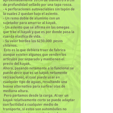
aproximadamente 16 cm de diametro x 8 cm
de profundidad sellado por una tapa rosca.
- 4 perforaciones autovaciables sin tapón de
la cuales 2 quedan bajo el asiento.
- Un remo doble de aluminio con un
sujetador para amarrar al kayak.
- Un asiento que se afirma en las omegas
que trae el kayak y que es por donde pasa la
cuerda elastica de vida.
- Su valor bordea los $230.000 pesos
chilenos.
Esto es lo que debiera traer de fabrica
aunque existen algunos que venden los
artículos por separado y mantienen el
precio del kayak.
Ahora, pasando netamente a lo funcional se
puede decir que es un kayak netamente
recreacional, el cual puede usar en
cualquier tipo de aguas, resultando una
buena alternativa para surfear olas de
mediana altura.
Pero partamos desde la carga. Al ser un
kayak relativamente corto se puede adaptar
con facilidad a cualquier medio de
transporte, si estos son automóviles no