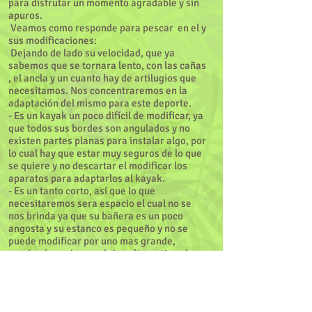
para disfrutar un momento agradable y sin
apuros.
Veamos como responde para pescar en el y
sus modificaciones:
Dejando de lado su velocidad, que ya
sabemos que se tornara lento, con las cañas
, el ancla y un cuanto hay de artilugios que
necesitamos. Nos concentraremos en la
adaptación del mismo para este deporte.
- Es un kayak un poco difícil de modificar, ya
que todos sus bordes son angulados y no
existen partes planas para instalar algo, por
lo cual hay que estar muy seguros de lo que
se quiere y no descartar el modificar los
aparatos para adaptarlos al kayak.
- Es un tanto corto, así que lo que
necesitaremos sera espacio el cual no se
nos brinda ya que su bañera es un poco
angosta y su estanco es pequeño y no se
puede modificar por uno mas grande,
quedando casi como única alternativa el
sacar la "taza" y dejar solo la tapa con
acceso directo al interior del kayak, con
esto ya se puede meter la batería de la eco,
incluso el ancla y una que otra caja pequeña.