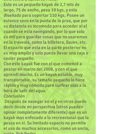
Este es un pequeño kayak de 2,7 mts de
largo, 75 de ancho, pesa 19 kgs, y esta
diseñado para soportar 110 kgs. Posee un
estanco seco en la punta de la proa, que por
su distancia es incomodo para acceder al el
cuando se esta navegando, por lo que solo
es útil para guardar cosas que no usaremos
en la travesía, como la billetera, llaves, etc.
El espacio que esta en la parte posterior no
es muy amplio y solo puede llevar una caja o
cooler pequeño.
Con este kayak fue con el que comencé a
pescar en marzo del 2008, y con el que
aprendí mucho. Es un kayak estable, muy
transportable, su tamaño pequeño lo hace
rápido y muy cómodo para surfear olas a la
hora de salir del agua.
Conclusión
Después de navegar en el y en otros puedo
decir desde mi perspectiva (otros pueden
opinar completamente diferente) que es un
kayak mas enfocado a lo recreacional que la
pesca en sí. Su limitado espacio no permite
el uso de muchos accesorios, como un ancla,
cajón, fish finder.